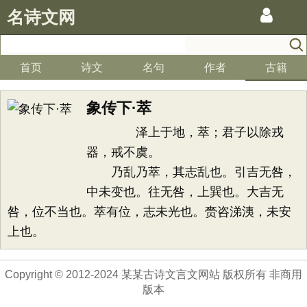
名诗文网
首页
诗文
名句
作者
古籍
象传下·萃
泽上于地，萃；君子以除戎
器，戒不虞。
乃乱乃萃，其志乱也。引吉无咎，
中未变也。往无咎，上巽也。大吉无
咎，位不当也。萃有位，志未光也。赍咨涕洟，未安
上也。
Copyright © 2012-2024 某某古诗文言文网站 版权所有 非商用
版本